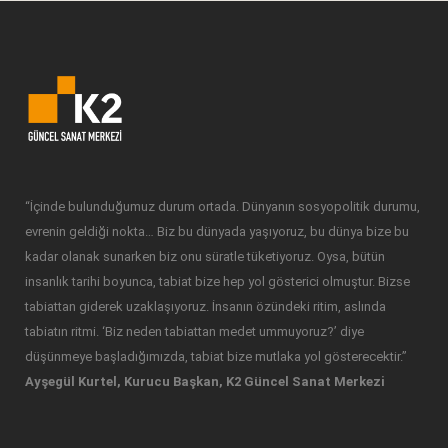
“İçinde bulunduğumuz durum ortada. Dünyanın sosyopolitik durumu,
evrenin geldiği nokta… Biz bu dünyada yaşıyoruz, bu dünya bize bu
kadar olanak sunarken biz onu süratle tüketiyoruz. Oysa, bütün
insanlık tarihi boyunca, tabiat bize hep yol gösterici olmuştur. Bizse
tabiattan giderek uzaklaşıyoruz. İnsanın özündeki ritim, aslında
tabiatın ritmi. ‘Biz neden tabiattan medet ummuyoruz?’ diye
düşünmeye başladığımızda, tabiat bize mutlaka yol gösterecektir.”
Ayşegül Kurtel, Kurucu Başkan, K2 Güncel Sanat Merkezi