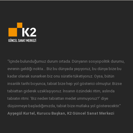
“İçinde bulunduğumuz durum ortada. Dünyanın sosyopolitik durumu,
evrenin geldiği nokta… Biz bu dünyada yaşıyoruz, bu dünya bize bu
kadar olanak sunarken biz onu süratle tüketiyoruz. Oysa, bütün
insanlık tarihi boyunca, tabiat bize hep yol gösterici olmuştur. Bizse
tabiattan giderek uzaklaşıyoruz. İnsanın özündeki ritim, aslında
tabiatın ritmi. ‘Biz neden tabiattan medet ummuyoruz?’ diye
düşünmeye başladığımızda, tabiat bize mutlaka yol gösterecektir.”
Ayşegül Kurtel, Kurucu Başkan, K2 Güncel Sanat Merkezi