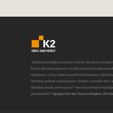
10 Temmuz, 2022
“İçinde bulunduğumuz durum ortada. Dünyanın sosyopoli
Biz bu dünyada yaşıyoruz, bu dünya bize bu kadar olanak
tüketiyoruz. Oysa, bütün insanlık tarihi boyunca, tabiat b
tabiattan giderek uzaklaşıyoruz. İnsanın özündeki ritim, as
tabiattan medet ummuyoruz?’ diye düşünmeye başladığım
gösterecektir.”
Ayşegül Kurtel, Kurucu Başkan, K2 Gü