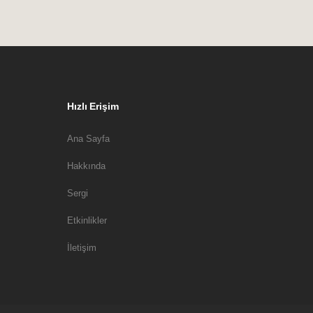
Hızlı Erişim
Ana Sayfa
Hakkında
Sergi
Etkinlikler
İletişim