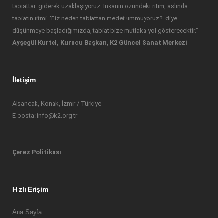
tabiattan giderek uzaklaşıyoruz. İnsanın özündeki ritim, aslında
tabiatın ritmi. ‘Biz neden tabiattan medet ummuyoruz?’ diye
düşünmeye başladığımızda, tabiat bize mutlaka yol gösterecektir.”
Ayşegül Kurtel, Kurucu Başkan, K2 Güncel Sanat Merkezi
İletişim
Alsancak, Konak, İzmir / Türkiye
E-posta: info@k2.org.tr
Çerez Politikası
Hızlı Erişim
Ana Sayfa