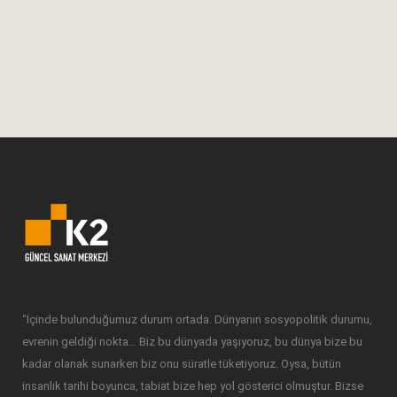
“İçinde bulunduğumuz durum ortada. Dünyanın sosyopolitik durumu,
evrenin geldiği nokta… Biz bu dünyada yaşıyoruz, bu dünya bize bu
kadar olanak sunarken biz onu süratle tüketiyoruz. Oysa, bütün
insanlık tarihi boyunca, tabiat bize hep yol gösterici olmuştur. Bizse