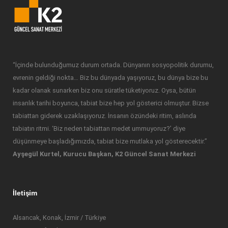
“İçinde bulunduğumuz durum ortada. Dünyanın sosyopolitik durumu,
evrenin geldiği nokta… Biz bu dünyada yaşıyoruz, bu dünya bize bu
kadar olanak sunarken biz onu süratle tüketiyoruz. Oysa, bütün
insanlık tarihi boyunca, tabiat bize hep yol gösterici olmuştur. Bizse
tabiattan giderek uzaklaşıyoruz. İnsanın özündeki ritim, aslında
tabiatın ritmi. ‘Biz neden tabiattan medet ummuyoruz?’ diye
düşünmeye başladığımızda, tabiat bize mutlaka yol gösterecektir.”
Ayşegül Kurtel, Kurucu Başkan, K2 Güncel Sanat Merkezi
İletişim
Alsancak, Konak, İzmir / Türkiye