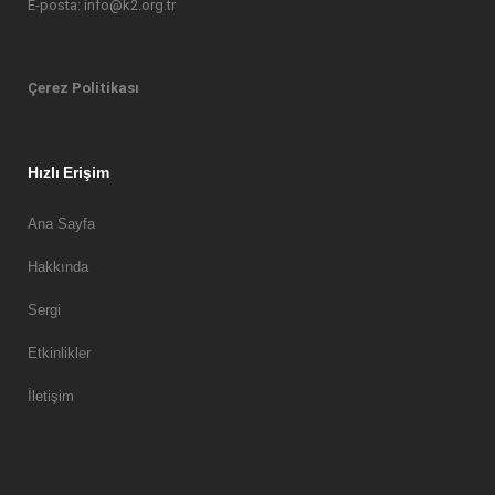
E-posta: info@k2.org.tr
Çerez Politikası
Hızlı Erişim
Ana Sayfa
Hakkında
Sergi
Etkinlikler
İletişim