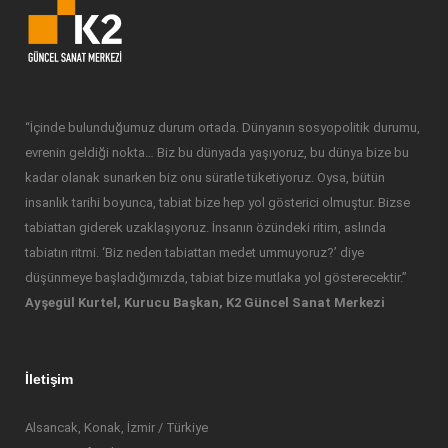
“İçinde bulunduğumuz durum ortada. Dünyanın sosyopolitik durumu,
evrenin geldiği nokta… Biz bu dünyada yaşıyoruz, bu dünya bize bu
kadar olanak sunarken biz onu süratle tüketiyoruz. Oysa, bütün
insanlık tarihi boyunca, tabiat bize hep yol gösterici olmuştur. Bizse
tabiattan giderek uzaklaşıyoruz. İnsanın özündeki ritim, aslında
tabiatın ritmi. ‘Biz neden tabiattan medet ummuyoruz?’ diye
düşünmeye başladığımızda, tabiat bize mutlaka yol gösterecektir.”
Ayşegül Kurtel, Kurucu Başkan, K2 Güncel Sanat Merkezi
İletişim
Alsancak, Konak, İzmir / Türkiye