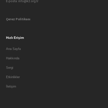
E-posta: info@k2.org.tr
Çerez Politikası
Hızlı Erişim
Ana Sayfa
Hakkında
Sergi
Etkinlikler
İletişim