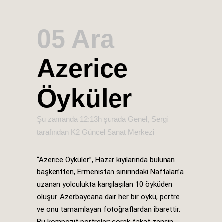
05 Ara
Azerice
Öyküler
Şu zamanda 12:13h
şurada
Genel
,
Sergi
tarafından
K2 Güncel Sanat Merkezi
“Azerice Öyküler”, Hazar kıyılarında bulunan
başkentten, Ermenistan sınırındaki Naftalan’a
uzanan yolculukta karşılaşılan 10 öyküden
oluşur. Azerbaycana dair her bir öykü, portre
ve onu tamamlayan fotoğraflardan ibarettir.
Bu kompozit portreler; çorak fakat zengin