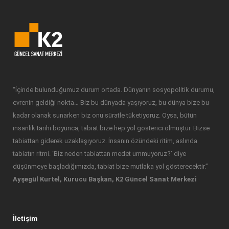
“İçinde bulunduğumuz durum ortada. Dünyanın sosyopolitik durumu,
evrenin geldiği nokta… Biz bu dünyada yaşıyoruz, bu dünya bize bu
kadar olanak sunarken biz onu süratle tüketiyoruz. Oysa, bütün
insanlık tarihi boyunca, tabiat bize hep yol gösterici olmuştur. Bizse
tabiattan giderek uzaklaşıyoruz. İnsanın özündeki ritim, aslında
tabiatın ritmi. ‘Biz neden tabiattan medet ummuyoruz?’ diye
düşünmeye başladığımızda, tabiat bize mutlaka yol gösterecektir.”
Ayşegül Kurtel, Kurucu Başkan, K2 Güncel Sanat Merkezi
İletişim