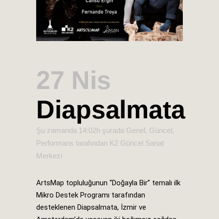
27 Nis
Diapsalmata
Şu zamanda 14:02h
şurada
Genel
,
Güncel
,
Performans
tarafından
K2 Güncel Sanat
Merkezi
ArtsMap topluluğunun “Doğayla Bir” temalı ilk
Mikro Destek Programı tarafından
desteklenen Diapsalmata, İzmir ve