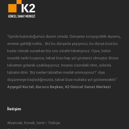
“İçinde bulunduğumuz durum ortada. Dünyanın sosyopolitik durumu,
evrenin geldiği nokta… Biz bu dünyada yaşıyoruz, bu dünya bize bu
kadar olanak sunarken biz onu süratle tüketiyoruz. Oysa, bütün
insanlık tarihi boyunca, tabiat bize hep yol gösterici olmuştur. Bizse
tabiattan giderek uzaklaşıyoruz. İnsanın özündeki ritim, aslında
tabiatın ritmi. ‘Biz neden tabiattan medet ummuyoruz?’ diye
düşünmeye başladığımızda, tabiat bize mutlaka yol gösterecektir.”
Ayşegül Kurtel, Kurucu Başkan, K2 Güncel Sanat Merkezi
İletişim
Alsancak, Konak, İzmir / Türkiye