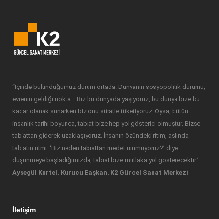
“İçinde bulunduğumuz durum ortada. Dünyanın sosyopolitik durumu,
evrenin geldiği nokta… Biz bu dünyada yaşıyoruz, bu dünya bize bu
kadar olanak sunarken biz onu süratle tüketiyoruz. Oysa, bütün
insanlık tarihi boyunca, tabiat bize hep yol gösterici olmuştur. Bizse
tabiattan giderek uzaklaşıyoruz. İnsanın özündeki ritim, aslında
tabiatın ritmi. ‘Biz neden tabiattan medet ummuyoruz?’ diye
düşünmeye başladığımızda, tabiat bize mutlaka yol gösterecektir.”
Ayşegül Kurtel, Kurucu Başkan, K2 Güncel Sanat Merkezi
İletişim