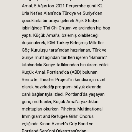
Amal, 5 Ağustos 2021 Perşembe günü K2
Urla Nefes Alanı’nda Türkiye ve Suriye’den
çocuklarla bir araya gelerek Açık Stüdyo
işbirliğinde T’ai Chi Ch’uan ve ardından hip hop
yaptı. Küçük Amal’a, özlemiş olabileceği
düşünülerek, IOM Turkey Birleşmiş Milletler
Göç Kuruluşu tarafından hazırlanan, Türk ve
Suriye mutfağından tarifleri içeren “Baharat”
kitabındaki Suriye tatlılarından biri ikram edildi.
Küçük Amal, Portland’da (ABD) bulunan
Remote Theater Project’in kendisi için özel
olarak hazırladığı programı büyük ekranda
canlı bağlantıyla izledi. Portland’da yaşayan
genç mülteciler, Küçük Amal’a yazdıkları
mektupları okurken, Pihcintu Multinational
Immigrant and Refugee Girls’ Chorus
eşliğinde Kinan Azmeh’s City Band ve
Portland Senfoni Orkestrası’ndan