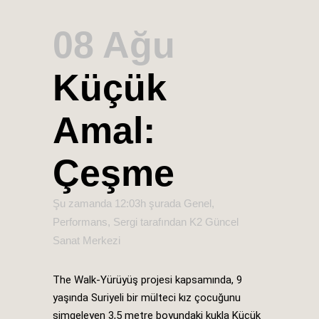
08 Ağu
Küçük
Amal:
Çeşme
Şu zamanda 12:03h
şurada
Genel
,
Performans
,
Sergi
tarafından
K2 Güncel
Sanat Merkezi
The Walk-Yürüyüş projesi kapsamında, 9
yaşında Suriyeli bir mülteci kız çocuğunu
simgeleyen 3,5 metre boyundaki kukla Küçük