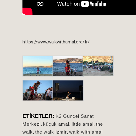
https://www.walkwithamal.org/tr/
ETIKETLER:
K2 Güncel Sanat
Merkezi
,
küçük amal
,
little amal
,
the
walk
,
the walk izmir
,
walk with amal