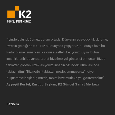
“İçinde bulunduğumuz durum ortada. Dünyanın sosyopolitik durumu,
evrenin geldiği nokta… Biz bu dünyada yaşıyoruz, bu dünya bize bu
kadar olanak sunarken biz onu süratle tüketiyoruz. Oysa, bütün
insanlık tarihi boyunca, tabiat bize hep yol gösterici olmuştur. Bizse
tabiattan giderek uzaklaşıyoruz. İnsanın özündeki ritim, aslında
tabiatın ritmi. ‘Biz neden tabiattan medet ummuyoruz?’ diye
düşünmeye başladığımızda, tabiat bize mutlaka yol gösterecektir.”
Ayşegül Kurtel, Kurucu Başkan, K2 Güncel Sanat Merkezi
İletişim