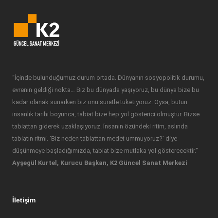
“İçinde bulunduğumuz durum ortada. Dünyanın sosyopolitik durumu,
evrenin geldiği nokta… Biz bu dünyada yaşıyoruz, bu dünya bize bu
kadar olanak sunarken biz onu süratle tüketiyoruz. Oysa, bütün
insanlık tarihi boyunca, tabiat bize hep yol gösterici olmuştur. Bizse
tabiattan giderek uzaklaşıyoruz. İnsanın özündeki ritim, aslında
tabiatın ritmi. ‘Biz neden tabiattan medet ummuyoruz?’ diye
düşünmeye başladığımızda, tabiat bize mutlaka yol gösterecektir.”
Ayşegül Kurtel, Kurucu Başkan, K2 Güncel Sanat Merkezi
İletişim