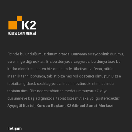
“İçinde bulunduğumuz durum ortada. Dünyanın sosyopolitik durumu,
evrenin geldiği nokta… Biz bu dünyada yaşıyoruz, bu dünya bize bu
kadar olanak sunarken biz onu süratle tüketiyoruz. Oysa, bütün
insanlık tarihi boyunca, tabiat bize hep yol gösterici olmuştur. Bizse
tabiattan giderek uzaklaşıyoruz. İnsanın özündeki ritim, aslında
tabiatın ritmi. ‘Biz neden tabiattan medet ummuyoruz?’ diye
düşünmeye başladığımızda, tabiat bize mutlaka yol gösterecektir.”
Ayşegül Kurtel, Kurucu Başkan, K2 Güncel Sanat Merkezi
İletişim