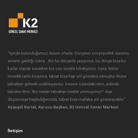
“İçinde bulunduğumuz durum ortada. Dünyanın sosyopolitik durumu,
evrenin geldiği nokta… Biz bu dünyada yaşıyoruz, bu dünya bize bu
kadar olanak sunarken biz onu süratle tüketiyoruz. Oysa, bütün
insanlık tarihi boyunca, tabiat bize hep yol gösterici olmuştur. Bizse
tabiattan giderek uzaklaşıyoruz. İnsanın özündeki ritim, aslında
tabiatın ritmi. ‘Biz neden tabiattan medet ummuyoruz?’ diye
düşünmeye başladığımızda, tabiat bize mutlaka yol gösterecektir.”
Ayşegül Kurtel, Kurucu Başkan, K2 Güncel Sanat Merkezi
İletişim