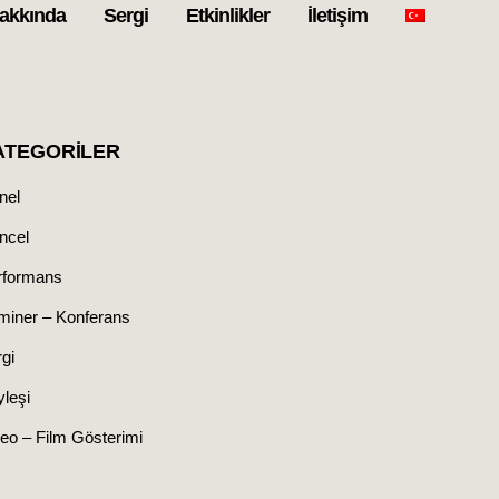
akkında
Sergi
Etkinlikler
İletişim
ATEGORILER
nel
ncel
rformans
miner – Konferans
gi
leşi
eo – Film Gösterimi