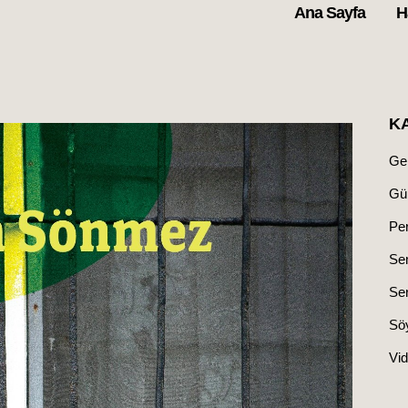
Ana Sayfa
H
K
Ge
Gü
Pe
Se
Ser
Söy
Vid