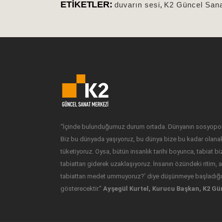
ETIKETLER:
duvarın sesi
,
K2 Güncel Sana
“İçinde bulunduğumuz durum ortada. Dünyanın sosyopoli
Biz bu dünyada yaşıyoruz, bu dünya bize bu kadar olanak
tüketiyoruz. Oysa, bütün insanlık tarihi boyunca, tabiat b
tabiattan giderek uzaklaşıyoruz. İnsanın özündeki ritim, as
tabiattan medet ummuyoruz?’ diye düşünmeye başladığım
gösterecektir.”
Ayşegül Kurtel, Kurucu Başkan, K2 Gü