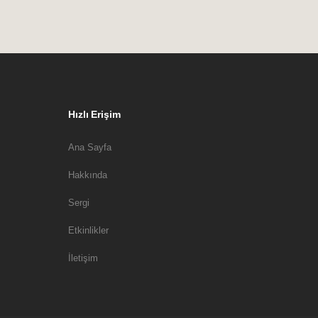
Hızlı Erişim
Ana Sayfa
Hakkında
Sergi
Etkinlikler
İletişim