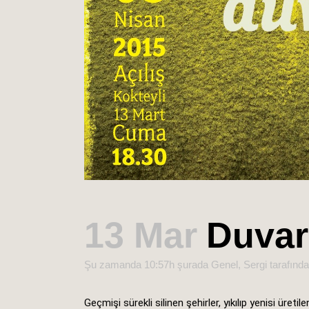
13 Mar
Duvar
Şu zamanda 10:57h
şurada
Genel
,
Sergi
tarafınd
Geçmişi sürekli silinen şehirler, yıkılıp yenisi üretil