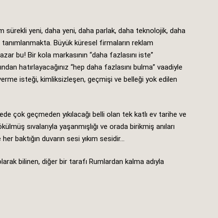
rekli yeni, daha yeni, daha parlak, daha teknolojik, daha
rla tanımlanmakta. Büyük küresel firmaların reklam
pazar bu! Bir kola markasının “daha fazlasını iste”
ından hatırlayacağınız “hep daha fazlasını bulma” vaadiyle
verme isteği, kimliksizleşen, geçmişi ve belleği yok edilen
llede çok geçmeden yıkılacağı belli olan tek katlı ev tarihe ve
ökülmüş sıvalarıyla yaşanmışlığı ve orada birikmiş anıları
 her baktığın duvarın sesi yıkım sesidir…
larak bilinen, diğer bir tarafı Rumlardan kalma adıyla