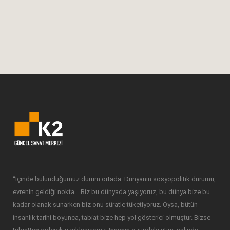
eylemi üzerinden tanımlı bu mekanlar,
çoğunlukla deniz ile buluşan kıyılara inşa...
28 Şubat, 2020
“İçinde bulunduğumuz durum ortada. Dünyanın sosyopolitik durumu,
evrenin geldiği nokta… Biz bu dünyada yaşıyoruz, bu dünya bize bu
kadar olanak sunarken biz onu süratle tüketiyoruz. Oysa, bütün
insanlık tarihi boyunca, tabiat bize hep yol gösterici olmuştur. Bizse