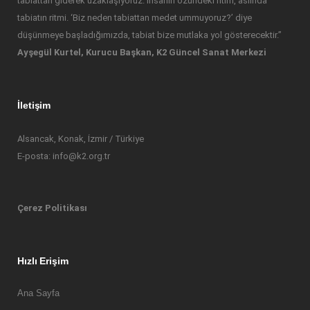
tabiattan giderek uzaklaşıyoruz. İnsanın özündeki ritim, aslında
tabiatın ritmi. ‘Biz neden tabiattan medet ummuyoruz?’ diye
düşünmeye başladığımızda, tabiat bize mutlaka yol gösterecektir.”
Ayşegül Kurtel, Kurucu Başkan, K2 Güncel Sanat Merkezi
İletişim
Alsancak, Konak, İzmir / Türkiye
E-posta: info@k2.org.tr
Çerez Politikası
Hızlı Erişim
Ana Sayfa