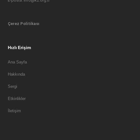
E-posta: info@k2.org.tr
Çerez Politikası
Hızlı Erişim
Ana Sayfa
Hakkında
Sergi
Etkinlikler
İletişim