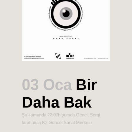
03 Oca
Bir
Daha Bak
Şu zamanda 22:07h
şurada
Genel
,
Sergi
tarafından
K2 Güncel Sanat Merkezi