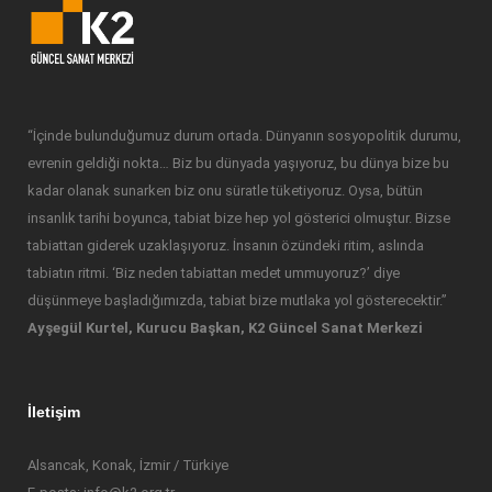
“İçinde bulunduğumuz durum ortada. Dünyanın sosyopolitik durumu,
evrenin geldiği nokta… Biz bu dünyada yaşıyoruz, bu dünya bize bu
kadar olanak sunarken biz onu süratle tüketiyoruz. Oysa, bütün
insanlık tarihi boyunca, tabiat bize hep yol gösterici olmuştur. Bizse
tabiattan giderek uzaklaşıyoruz. İnsanın özündeki ritim, aslında
tabiatın ritmi. ‘Biz neden tabiattan medet ummuyoruz?’ diye
düşünmeye başladığımızda, tabiat bize mutlaka yol gösterecektir.”
Ayşegül Kurtel, Kurucu Başkan, K2 Güncel Sanat Merkezi
İletişim
Alsancak, Konak, İzmir / Türkiye