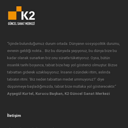
“İçinde bulunduğumuz durum ortada. Dünyanın sosyopolitik durumu,
evrenin geldiği nokta… Biz bu dünyada yaşıyoruz, bu dünya bize bu
kadar olanak sunarken biz onu süratle tüketiyoruz. Oysa, bütün
insanlık tarihi boyunca, tabiat bize hep yol gösterici olmuştur. Bizse
tabiattan giderek uzaklaşıyoruz. İnsanın özündeki ritim, aslında
tabiatın ritmi. ‘Biz neden tabiattan medet ummuyoruz?’ diye
düşünmeye başladığımızda, tabiat bize mutlaka yol gösterecektir.”
Ayşegül Kurtel, Kurucu Başkan, K2 Güncel Sanat Merkezi
İletişim