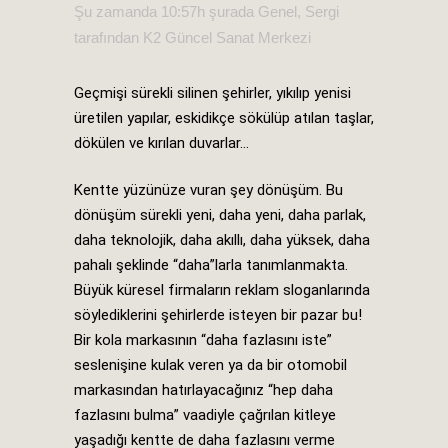
Şu zamanda 10:57h
şurada
Genel
,
Sergi
tarafından
K2 Güncel Sanat Merkezi
Geçmişi sürekli silinen şehirler, yıkılıp yenisi
üretilen yapılar, eskidikçe sökülüp atılan taşlar,
dökülen ve kırılan duvarlar…
Kentte yüzünüze vuran şey dönüşüm. Bu
dönüşüm sürekli yeni, daha yeni, daha parlak,
daha teknolojik, daha akıllı, daha yüksek, daha
pahalı şeklinde “daha”larla tanımlanmakta.
Büyük küresel firmaların reklam sloganlarında
söylediklerini şehirlerde isteyen bir pazar bu!
Bir kola markasının “daha fazlasını iste”
seslenişine kulak veren ya da bir otomobil
markasından hatırlayacağınız “hep daha
fazlasını bulma” vaadiyle çağrılan kitleye
yaşadığı kentte de daha fazlasını verme