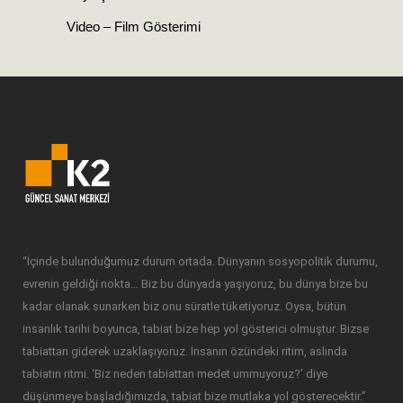
Video – Film Gösterimi
“İçinde bulunduğumuz durum ortada. Dünyanın sosyopolitik durumu,
evrenin geldiği nokta… Biz bu dünyada yaşıyoruz, bu dünya bize bu
kadar olanak sunarken biz onu süratle tüketiyoruz. Oysa, bütün
insanlık tarihi boyunca, tabiat bize hep yol gösterici olmuştur. Bizse
tabiattan giderek uzaklaşıyoruz. İnsanın özündeki ritim, aslında
tabiatın ritmi. ‘Biz neden tabiattan medet ummuyoruz?’ diye
düşünmeye başladığımızda, tabiat bize mutlaka yol gösterecektir.”