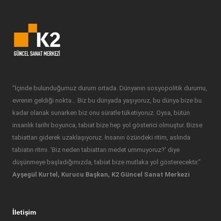
“İçinde bulunduğumuz durum ortada. Dünyanın sosyopolitik durumu,
evrenin geldiği nokta… Biz bu dünyada yaşıyoruz, bu dünya bize bu
kadar olanak sunarken biz onu süratle tüketiyoruz. Oysa, bütün
insanlık tarihi boyunca, tabiat bize hep yol gösterici olmuştur. Bizse
tabiattan giderek uzaklaşıyoruz. İnsanın özündeki ritim, aslında
tabiatın ritmi. ‘Biz neden tabiattan medet ummuyoruz?’ diye
düşünmeye başladığımızda, tabiat bize mutlaka yol gösterecektir.”
Ayşegül Kurtel, Kurucu Başkan, K2 Güncel Sanat Merkezi
İletişim